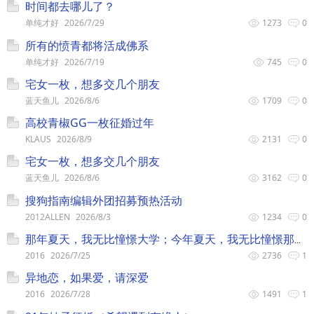
时间都去哪儿了？
单纯才好
2026/7/29
1273
0
所有的愤青都将活成佛系
单纯才好
2026/7/19
745
0
宅女一枚，想多交几个朋友
蓝天鱼儿
2026/8/6
1709
0
高校青椒GG一枚征婚过年
KLAUS
2026/8/9
2131
0
宅女一枚，想多交几个朋友
蓝天鱼儿
2026/8/6
3162
0
搜狗指南编辑外团招募预热活动
2012ALLEN
2026/8/3
1234
0
那年夏天，我无比憧憬大学；今年夏天，我无比憧憬那年。
2016
2026/7/25
2736
1
异地恋，如果爱，请深爱
2016
2026/7/28
1491
1