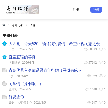
注册
登录
海内比邻
情感
主题列表
大四党：今天520，缅怀我的爱情，希望正视同志之爱。
一二一
2026/7/29
58483
5
直言直语的善良
潜虬幽姿
2026/8/3
57912
0
青岛优秀单身靠谱男青年征婚（寻找有缘人）
htyjt
2026/8/6
929
0
同学情（原创歌曲）
颜约礼
2026/8/7
1098
1
好思念你
暧昧让人变得贪心
2026/8/5
917
0