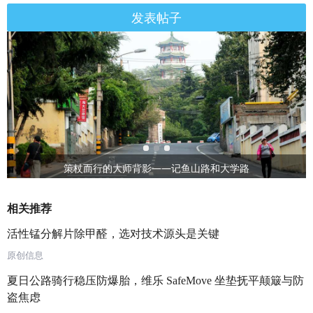
发表帖子
策杖而行的大师背影——记鱼山路和大学路
相关推荐
活性锰分解片除甲醛，选对技术源头是关键
原创信息
夏日公路骑行稳压防爆胎，维乐 SafeMove 坐垫抚平颠簸与防
盗焦虑