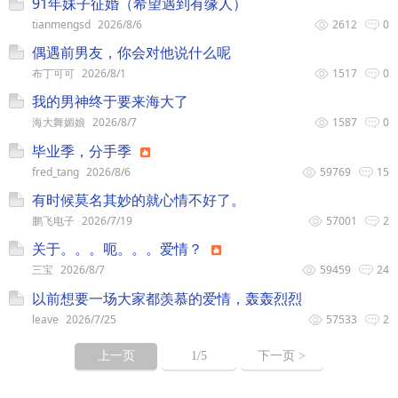
91年妹子征婚（希望遇到有缘人）
tianmengsd
2026/8/6
2612
0
偶遇前男友，你会对他说什么呢
布丁可可
2026/8/1
1517
0
我的男神终于要来海大了
海大舞媚娘
2026/8/7
1587
0
毕业季，分手季
fred_tang
2026/8/6
59769
15
有时候莫名其妙的就心情不好了。
鹏飞电子
2026/7/19
57001
2
关于。。。呃。。。爱情？
三宝
2026/8/7
59459
24
以前想要一场大家都羡慕的爱情，轰轰烈烈
leave
2026/7/25
57533
2
上一页
1
/5
下一页 >