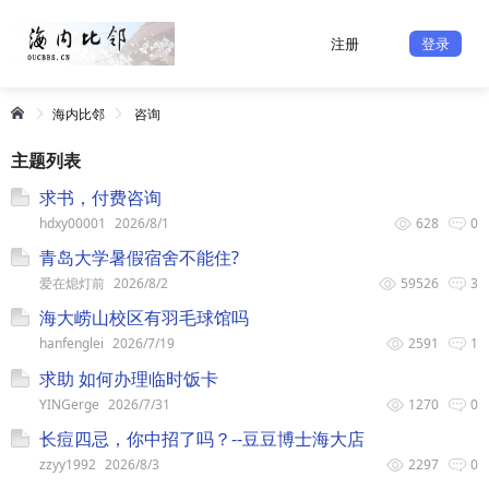
注册
登录
海内比邻
咨询
主题列表
求书，付费咨询
hdxy00001
2026/8/1
628
0
青岛大学暑假宿舍不能住?
爱在熄灯前
2026/8/2
59526
3
海大崂山校区有羽毛球馆吗
hanfenglei
2026/7/19
2591
1
求助 如何办理临时饭卡
YINGerge
2026/7/31
1270
0
长痘四忌，你中招了吗？--豆豆博士海大店
zzyy1992
2026/8/3
2297
0