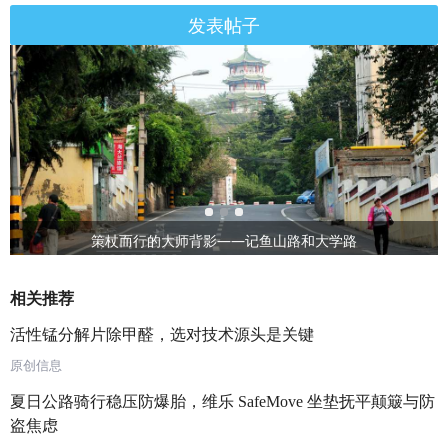
发表帖子
策杖而行的大师背影——记鱼山路和大学路
相关推荐
活性锰分解片除甲醛，选对技术源头是关键
原创信息
夏日公路骑行稳压防爆胎，维乐 SafeMove 坐垫抚平颠簸与防
盗焦虑