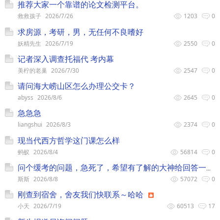
推荐大家一个靠谱的论文检测平台。
救救孩子
2026/7/26
1203
0
求房源，考研，男，无任何不良嗜好
妖精先生
2026/7/19
2550
0
记者深入调查托福代 考内幕
美柠的老巢
2026/7/30
2547
0
请问海大崂山区怎么办理公交卡？
abyss
2026/8/6
2645
0
急急急
liangshui
2026/8/3
2374
0
现当代西方哲学这门课怎么样
蚂蚁
2026/8/4
56814
0
问个缓考的问题，急死了，希望有了解的大神给回答一下，急 急 急
斯斯
2026/8/8
57072
0
刚查到宿舍，舍友我们快联系～哈哈
小天
2026/7/19
60513
17