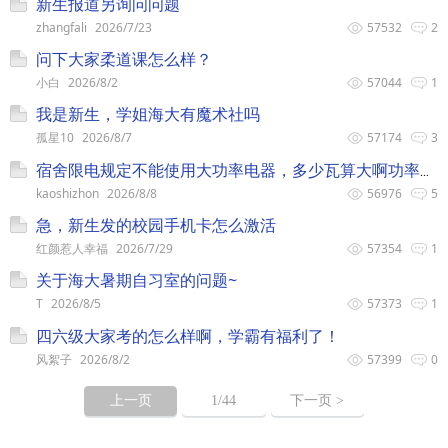
新生报道另询问问题
zhangfali
2026/7/23
57532
2
问下大家柔道课怎么样？
小白
2026/8/2
57044
1
我是新生，学姐海大有魔术社吗
孤星10
2026/8/7
57174
3
宿舍限电规定不能使用大功率电器，多少瓦算大啊功率啊？
kaoshizhon
2026/8/8
56976
5
急，新生发的校园手机卡怎么激活
红颜惹人幸福
2026/7/29
57354
1
关于海大暑期自习室的问题~
T
2026/8/5
57373
1
四六级大家考的怎么样啊，学霸有福利了！
风絮子
2026/8/2
57399
0
上一页
1
/44
下一页 >