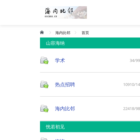
海内比邻
首页
山容海纳
学术
34/99
热点招聘
10910/1
海内比邻
22418/9
恍若初见