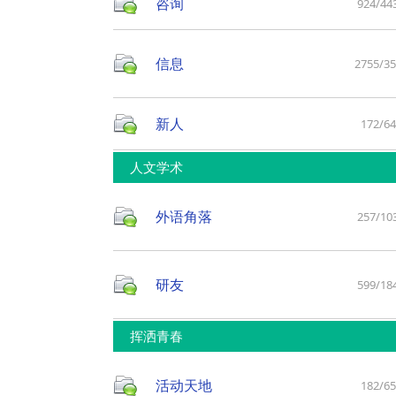
咨询
924/44
信息
2755/3
新人
172/6
人文学术
外语角落
257/10
研友
599/18
挥洒青春
活动天地
182/6