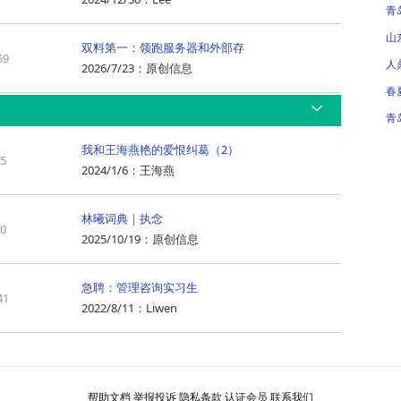
青
山
双料第一：领跑服务器和外部存
59
人
2026/7/23
：
原创信息
春
青
我和王海燕艳的爱恨纠葛（2）
65
2024/1/6
：
王海燕
林曦词典｜执念
60
2025/10/19
：
原创信息
急聘：管理咨询实习生
41
2022/8/11
：
Liwen
帮助文档
举报投诉
隐私条款
认证会员
联系我们