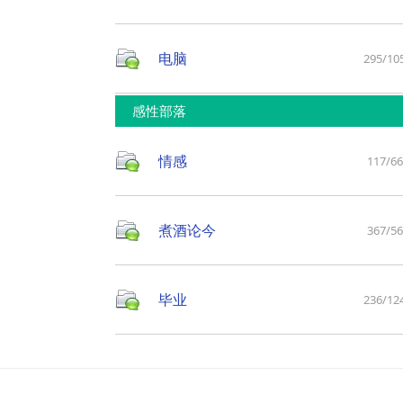
电脑
295/10
感性部落
情感
117/6
煮酒论今
367/5
毕业
236/12