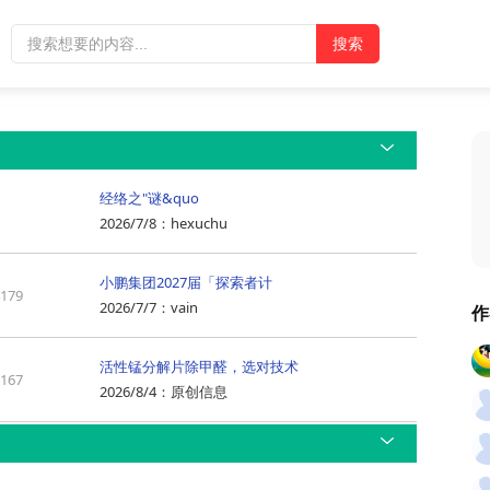
经络之"谜&quo
2026/7/8
：
hexuchu
小鹏集团2027届「探索者计
4179
2026/7/7
：
vain
作
活性锰分解片除甲醛，选对技术
8167
2026/8/4
：
原创信息